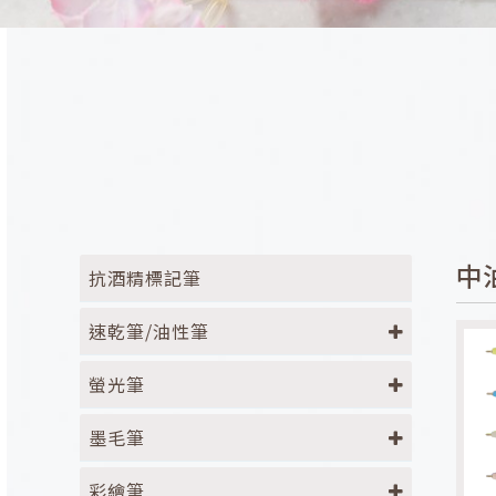
中
抗酒精標記筆
速乾筆/油性筆
螢光筆
墨毛筆
彩繪筆