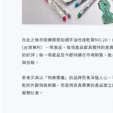
在此之後亦陸續開發如細字油性速乾筆NO.20
(台灣專利）…等產品，每項產品都具獨特的差
的好評；每一項產品至今都持續在市場銷售，能
與信賴。
新東文具以「物美價廉」的品牌形象深植人心，
乾的外觀偽裝欺瞞，而是用貨真價實的產品建立
服務社會。