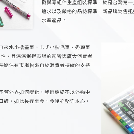
發與零組件生產組裝標準，於是台灣第一
追求以及嚴格的品檢標準，新品牌銷售迅
水準產品。
，自來水小楷墨筆、卡式小楷毛筆、秀麗筆
異性，且深深獲得市場的迴響與廣大消費者
長期佔有市場皆來自於消費者持續的支持
不管外界如何變化，我們始終不以外強中
口碑，如此長存至今，今後亦堅守本心，